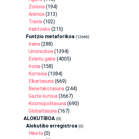
Zoriona
(194)
Animoa
(313)
Traola
(102)
Iraintzeko
(215)
Funtzio metaforikoa
(12666)
Iraina
(288)
Umorezkoa
(1394)
Esleitu gabe
(4005)
Ironia
(158)
Kortesia
(1384)
Elkartasuna
(669)
Benetakotasuna
(244)
Gazte kutsua
(3667)
Kosmopolitasuna
(690)
Globaltasuna
(167)
ALOKUTIBOA
(0)
Alokutibo erregistroa
(0)
Hiketa
(0)