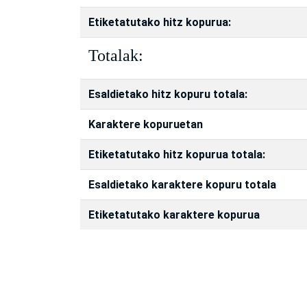
Etiketatutako hitz kopurua:
Totalak:
Esaldietako hitz kopuru totala:
Karaktere kopuruetan
Etiketatutako hitz kopurua totala:
Esaldietako karaktere kopuru totala
Etiketatutako karaktere kopurua