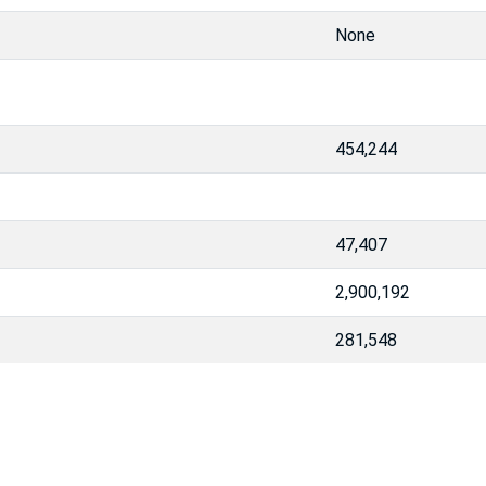
None
454,244
47,407
2,900,192
281,548