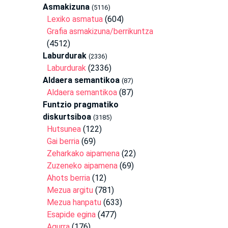
Asmakizuna
(5116)
Lexiko asmatua
(604)
Grafia asmakizuna/berrikuntza
(4512)
Laburdurak
(2336)
Laburdurak
(2336)
Aldaera semantikoa
(87)
Aldaera semantikoa
(87)
Funtzio pragmatiko
diskurtsiboa
(3185)
Hutsunea
(122)
Gai berria
(69)
Zeharkako aipamena
(22)
Zuzeneko aipamena
(69)
Ahots berria
(12)
Mezua argitu
(781)
Mezua hanpatu
(633)
Esapide egina
(477)
Agurra
(176)