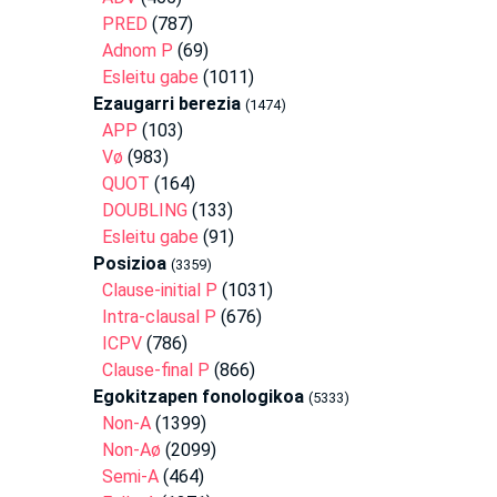
PRED
(787)
Adnom P
(69)
Esleitu gabe
(1011)
Ezaugarri berezia
(1474)
APP
(103)
Vø
(983)
QUOT
(164)
DOUBLING
(133)
Esleitu gabe
(91)
Posizioa
(3359)
Clause-initial P
(1031)
Intra-clausal P
(676)
ICPV
(786)
Clause-final P
(866)
Egokitzapen fonologikoa
(5333)
Non-A
(1399)
Non-Aø
(2099)
Semi-A
(464)