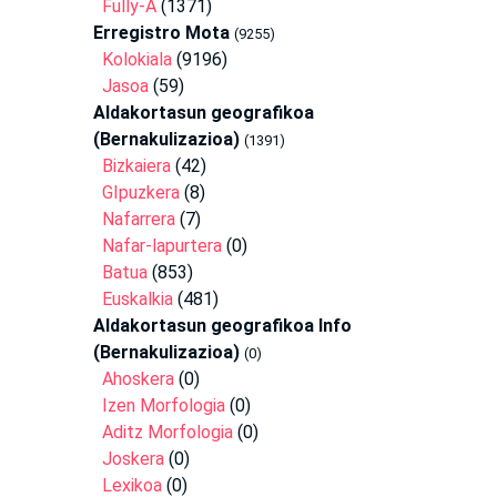
Fully-A
(1371)
Erregistro Mota
(9255)
Kolokiala
(9196)
Jasoa
(59)
Aldakortasun geografikoa
(Bernakulizazioa)
(1391)
Bizkaiera
(42)
GIpuzkera
(8)
Nafarrera
(7)
Nafar-lapurtera
(0)
Batua
(853)
Euskalkia
(481)
Aldakortasun geografikoa Info
(Bernakulizazioa)
(0)
Ahoskera
(0)
Izen Morfologia
(0)
Aditz Morfologia
(0)
Joskera
(0)
Lexikoa
(0)