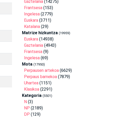
Gaztelania
(14275)
Frantsesa
(153)
Ingelesa
(2779)
Euskara
(3711)
Katalana
(29)
Matrize hizkuntza
(19959)
Euskara
(14938)
Gaztelania
(4943)
Frantsesa
(9)
Ingelesa
(69)
Mota
(17950)
Perpausen artekoa
(6629)
Perpaus barnekoa
(7879)
Uhartea
(1151)
Klasikoa
(2291)
Kategoria
(5501)
N
(3)
NP
(2189)
DP
(129)