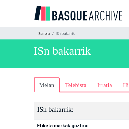
Sarrera
ISn bakarrik
ISn bakarrik
Melan
Telebista
Irratia
Hi
ISn bakarrik:
Etiketa markak guztira: