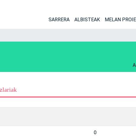
SARRERA
ALBISTEAK
MELAN PROI
A
zlariak
0