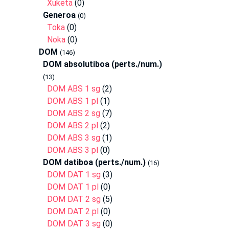
Xuketa
(0)
Generoa
(0)
Toka
(0)
Noka
(0)
DOM
(146)
DOM absolutiboa (perts./num.)
(13)
DOM ABS 1 sg
(2)
DOM ABS 1 pl
(1)
DOM ABS 2 sg
(7)
DOM ABS 2 pl
(2)
DOM ABS 3 sg
(1)
DOM ABS 3 pl
(0)
DOM datiboa (perts./num.)
(16)
DOM DAT 1 sg
(3)
DOM DAT 1 pl
(0)
DOM DAT 2 sg
(5)
DOM DAT 2 pl
(0)
DOM DAT 3 sg
(0)