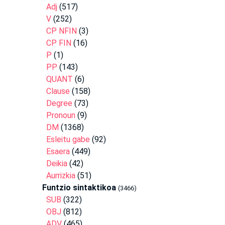
Adj
(517)
V
(252)
CP NFIN
(3)
CP FIN
(16)
P
(1)
PP
(143)
QUANT
(6)
Clause
(158)
Degree
(73)
Pronoun
(9)
DM
(1368)
Esleitu gabe
(92)
Esaera
(449)
Deikia
(42)
Aurrizkia
(51)
Funtzio sintaktikoa
(3466)
SUB
(322)
OBJ
(812)
ADV
(465)