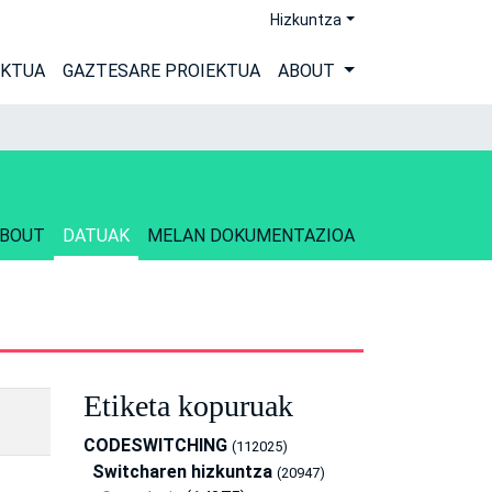
Hizkuntza
EKTUA
GAZTESARE PROIEKTUA
ABOUT
BOUT
DATUAK
MELAN DOKUMENTAZIOA
Etiketa kopuruak
CODESWITCHING
(112025)
Switcharen hizkuntza
(20947)