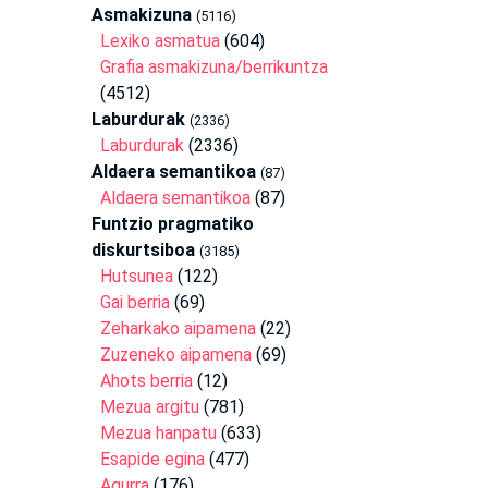
Asmakizuna
(5116)
Lexiko asmatua
(604)
Grafia asmakizuna/berrikuntza
(4512)
Laburdurak
(2336)
Laburdurak
(2336)
Aldaera semantikoa
(87)
Aldaera semantikoa
(87)
Funtzio pragmatiko
diskurtsiboa
(3185)
Hutsunea
(122)
Gai berria
(69)
Zeharkako aipamena
(22)
Zuzeneko aipamena
(69)
Ahots berria
(12)
Mezua argitu
(781)
Mezua hanpatu
(633)
Esapide egina
(477)
Agurra
(176)