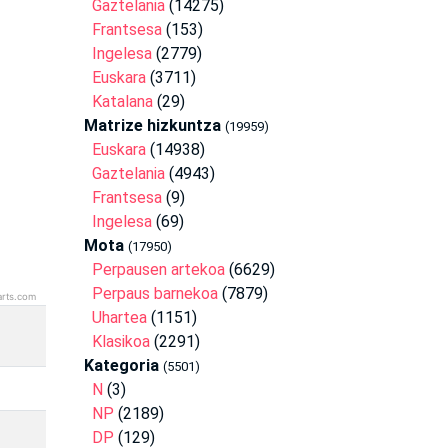
Gaztelania
(14275)
Frantsesa
(153)
Ingelesa
(2779)
Euskara
(3711)
Katalana
(29)
Matrize hizkuntza
(19959)
Euskara
(14938)
Gaztelania
(4943)
Frantsesa
(9)
Ingelesa
(69)
Mota
(17950)
Perpausen artekoa
(6629)
Perpaus barnekoa
(7879)
arts.com
Uhartea
(1151)
Klasikoa
(2291)
Kategoria
(5501)
N
(3)
NP
(2189)
DP
(129)