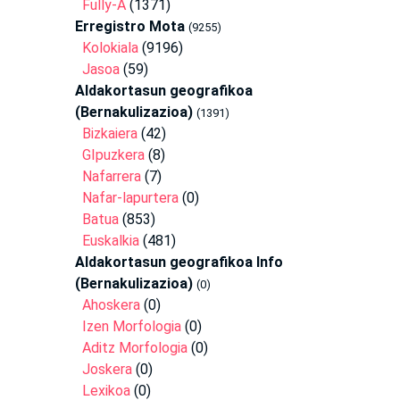
Fully-A
(1371)
Erregistro Mota
(9255)
Kolokiala
(9196)
Jasoa
(59)
Aldakortasun geografikoa
(Bernakulizazioa)
(1391)
Bizkaiera
(42)
GIpuzkera
(8)
Nafarrera
(7)
Nafar-lapurtera
(0)
Batua
(853)
Euskalkia
(481)
Aldakortasun geografikoa Info
(Bernakulizazioa)
(0)
Ahoskera
(0)
Izen Morfologia
(0)
Aditz Morfologia
(0)
Joskera
(0)
Lexikoa
(0)