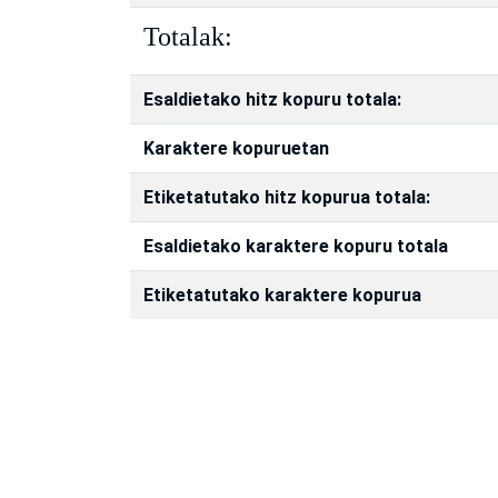
Totalak:
Esaldietako hitz kopuru totala:
Karaktere kopuruetan
Etiketatutako hitz kopurua totala:
Esaldietako karaktere kopuru totala
Etiketatutako karaktere kopurua