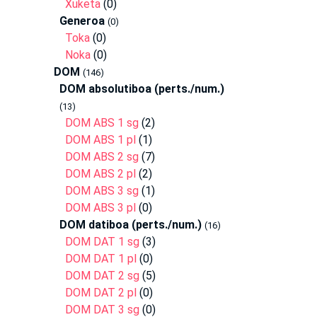
Xuketa
(0)
Generoa
(0)
Toka
(0)
Noka
(0)
DOM
(146)
DOM absolutiboa (perts./num.)
(13)
DOM ABS 1 sg
(2)
DOM ABS 1 pl
(1)
DOM ABS 2 sg
(7)
DOM ABS 2 pl
(2)
DOM ABS 3 sg
(1)
DOM ABS 3 pl
(0)
DOM datiboa (perts./num.)
(16)
DOM DAT 1 sg
(3)
DOM DAT 1 pl
(0)
DOM DAT 2 sg
(5)
DOM DAT 2 pl
(0)
DOM DAT 3 sg
(0)