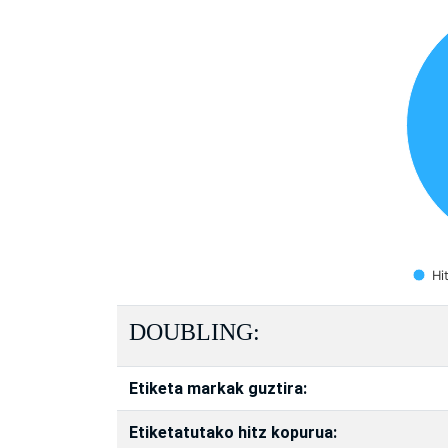
Hi
DOUBLING:
Etiketa markak guztira:
Etiketatutako hitz kopurua: