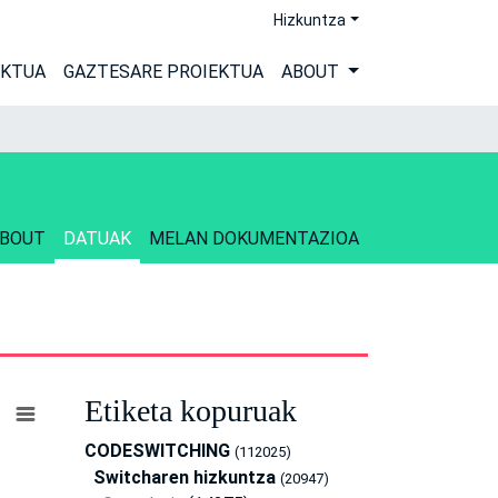
Hizkuntza
EKTUA
GAZTESARE PROIEKTUA
ABOUT
BOUT
DATUAK
MELAN DOKUMENTAZIOA
Etiketa kopuruak
CODESWITCHING
(112025)
Switcharen hizkuntza
(20947)