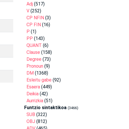
Adj
(517)
V
(252)
CP NFIN
(3)
CP FIN
(16)
P
(1)
PP
(143)
QUANT
(6)
Clause
(158)
Degree
(73)
Pronoun
(9)
DM
(1368)
Esleitu gabe
(92)
Esaera
(449)
Deikia
(42)
Aurrizkia
(51)
Funtzio sintaktikoa
(3466)
SUB
(322)
OBJ
(812)
ADV
(465)