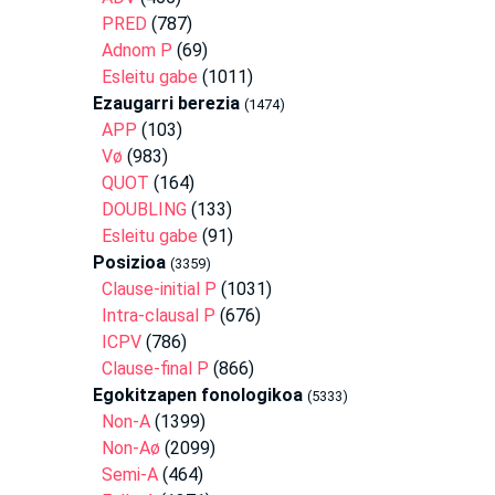
PRED
(787)
Adnom P
(69)
Esleitu gabe
(1011)
Ezaugarri berezia
(1474)
APP
(103)
Vø
(983)
QUOT
(164)
DOUBLING
(133)
Esleitu gabe
(91)
Posizioa
(3359)
Clause-initial P
(1031)
Intra-clausal P
(676)
ICPV
(786)
Clause-final P
(866)
Egokitzapen fonologikoa
(5333)
Non-A
(1399)
Non-Aø
(2099)
Semi-A
(464)