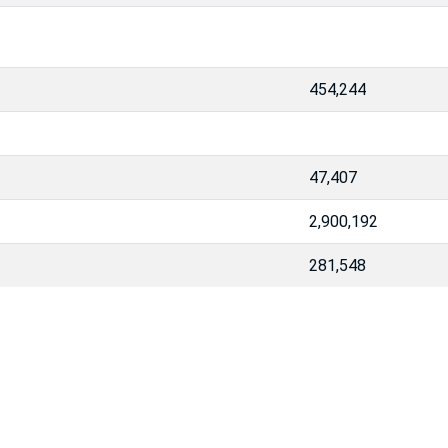
454,244
47,407
2,900,192
281,548