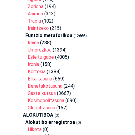
Zoriona
(194)
Animoa
(313)
Traola
(102)
Iraintzeko
(215)
Funtzio metaforikoa
(12666)
Iraina
(288)
Umorezkoa
(1394)
Esleitu gabe
(4005)
Ironia
(158)
Kortesia
(1384)
Elkartasuna
(669)
Benetakotasuna
(244)
Gazte kutsua
(3667)
Kosmopolitasuna
(690)
Globaltasuna
(167)
ALOKUTIBOA
(0)
Alokutibo erregistroa
(0)
Hiketa
(0)