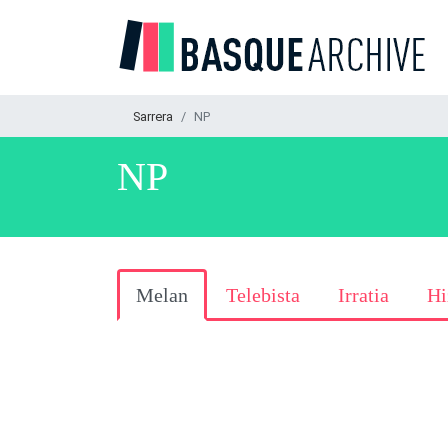
Sarrera
NP
NP
Melan
Telebista
Irratia
Hi