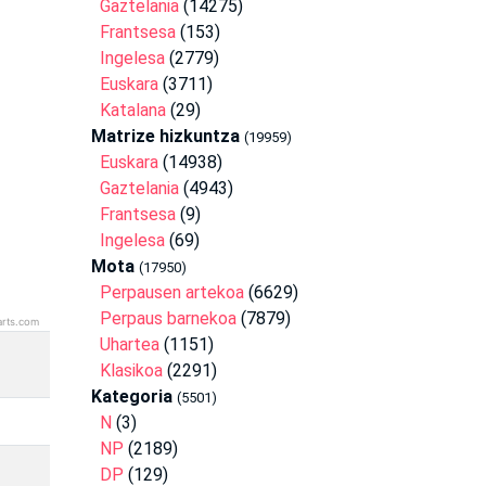
Gaztelania
(14275)
Frantsesa
(153)
Ingelesa
(2779)
Euskara
(3711)
Katalana
(29)
Matrize hizkuntza
(19959)
Euskara
(14938)
Gaztelania
(4943)
Frantsesa
(9)
Ingelesa
(69)
Mota
(17950)
Perpausen artekoa
(6629)
Perpaus barnekoa
(7879)
arts.com
Uhartea
(1151)
Klasikoa
(2291)
Kategoria
(5501)
N
(3)
NP
(2189)
DP
(129)