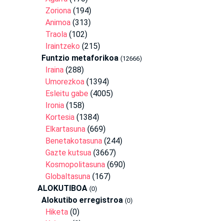
Zoriona
(194)
Animoa
(313)
Traola
(102)
Iraintzeko
(215)
Funtzio metaforikoa
(12666)
Iraina
(288)
Umorezkoa
(1394)
Esleitu gabe
(4005)
Ironia
(158)
Kortesia
(1384)
Elkartasuna
(669)
Benetakotasuna
(244)
Gazte kutsua
(3667)
Kosmopolitasuna
(690)
Globaltasuna
(167)
ALOKUTIBOA
(0)
Alokutibo erregistroa
(0)
Hiketa
(0)