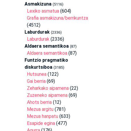
Asmakizuna
(5116)
Lexiko asmatua
(604)
Grafia asmakizuna/berrikuntza
(4512)
Laburdurak
(2336)
Laburdurak
(2336)
Aldaera semantikoa
(87)
Aldaera semantikoa
(87)
Funtzio pragmatiko
diskurtsiboa
(3185)
Hutsunea
(122)
Gai berria
(69)
Zeharkako aipamena
(22)
Zuzeneko aipamena
(69)
Ahots berria
(12)
Mezua argitu
(781)
Mezua hanpatu
(633)
Esapide egina
(477)
Agurra
(176)