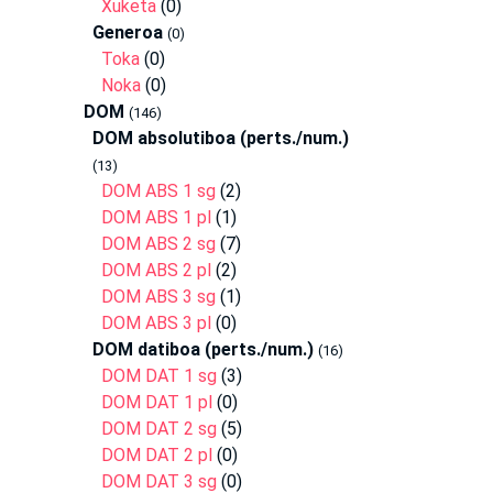
Xuketa
(0)
Generoa
(0)
Toka
(0)
Noka
(0)
DOM
(146)
DOM absolutiboa (perts./num.)
(13)
DOM ABS 1 sg
(2)
DOM ABS 1 pl
(1)
DOM ABS 2 sg
(7)
DOM ABS 2 pl
(2)
DOM ABS 3 sg
(1)
DOM ABS 3 pl
(0)
DOM datiboa (perts./num.)
(16)
DOM DAT 1 sg
(3)
DOM DAT 1 pl
(0)
DOM DAT 2 sg
(5)
DOM DAT 2 pl
(0)
DOM DAT 3 sg
(0)