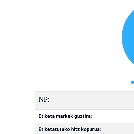
NP:
Etiketa markak guztira:
Etiketatutako hitz kopurua: