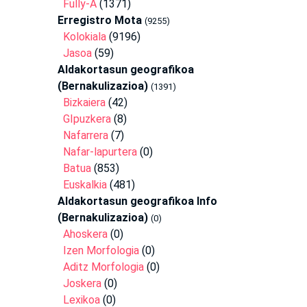
Fully-A
(1371)
Erregistro Mota
(9255)
Kolokiala
(9196)
Jasoa
(59)
Aldakortasun geografikoa
(Bernakulizazioa)
(1391)
Bizkaiera
(42)
GIpuzkera
(8)
Nafarrera
(7)
Nafar-lapurtera
(0)
Batua
(853)
Euskalkia
(481)
Aldakortasun geografikoa Info
(Bernakulizazioa)
(0)
Ahoskera
(0)
Izen Morfologia
(0)
Aditz Morfologia
(0)
Joskera
(0)
Lexikoa
(0)