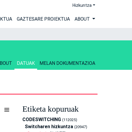
Hizkuntza
EKTUA
GAZTESARE PROIEKTUA
ABOUT
BOUT
DATUAK
MELAN DOKUMENTAZIOA
Etiketa kopuruak
CODESWITCHING
(112025)
Switcharen hizkuntza
(20947)