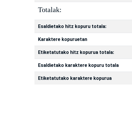
Totalak:
Esaldietako hitz kopuru totala:
Karaktere kopuruetan
Etiketatutako hitz kopurua totala:
Esaldietako karaktere kopuru totala
Etiketatutako karaktere kopurua