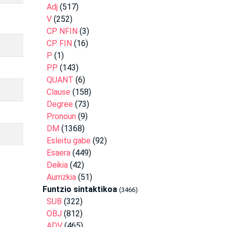
Adj
(517)
V
(252)
CP NFIN
(3)
CP FIN
(16)
P
(1)
PP
(143)
QUANT
(6)
Clause
(158)
Degree
(73)
Pronoun
(9)
DM
(1368)
Esleitu gabe
(92)
Esaera
(449)
Deikia
(42)
Aurrizkia
(51)
Funtzio sintaktikoa
(3466)
SUB
(322)
OBJ
(812)
ADV
(465)