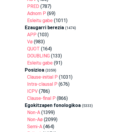
PRED
(787)
Adnom P
(69)
Esleitu gabe
(1011)
Ezaugarri berezia
(1474)
APP
(103)
Vø
(983)
QUOT
(164)
DOUBLING
(133)
Esleitu gabe
(91)
Posizioa
(3359)
Clause-initial P
(1031)
Intra-clausal P
(676)
ICPV
(786)
Clause-final P
(866)
Egokitzapen fonologikoa
(5333)
Non-A
(1399)
Non-Aø
(2099)
Semi-A
(464)