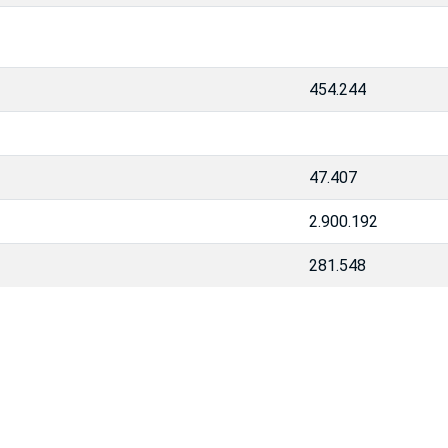
454.244
47.407
2.900.192
281.548