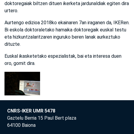
doktoregaiak biltzen dituen ikerketa jardunaldiak egiten dira
urtero.
Aurtengo edizioa 2018ko ekainaren 7an iraganen da, IKERen.
Bi eskola doktoraletako hamaika doktoregaik euskal testu
eta hizkuntzalaritzaren inguruko beren lanak aurkeztuko
dituzte.
Euskal ikasketetako espezialistak, bai eta interesa duen
oro, gomit dira.
CNRS-IKER UMR 5478
Gaztelu Berria 15 Paul Bert plaza
64100 Baiona