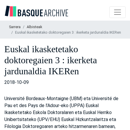
Sarrera
Albisteak
Euskal ikasketetako doktoregaien 3 : ikerketa jardunaldia IKERen
Euskal ikasketetako
doktoregaien 3 : ikerketa
jardunaldia IKERen
2018-10-09
Université Bordeaux-Montaigne (UBM) eta Université de
Pau et des Pays de l’Adour-eko (UPPA) Euskal
Ikasketetako Eskola Doktoralaren eta Euskal Herriko
Unibertsitateko (UPV/EHU) Euskal Hizkuntzalaritza eta
Filologia Doktoregoaren arteko hitzarmenaren barnean,