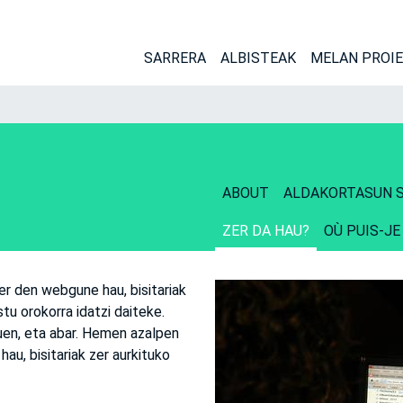
SARRERA
ALBISTEAK
MELAN PROI
ABOUT
ALDAKORTASUN S
ZER DA HAU?
OÙ PUIS-JE
er den webgune hau, bisitariak
tu orokorra idatzi daiteke.
duen, eta abar. Hemen azalpen
au, bisitariak zer aurkituko