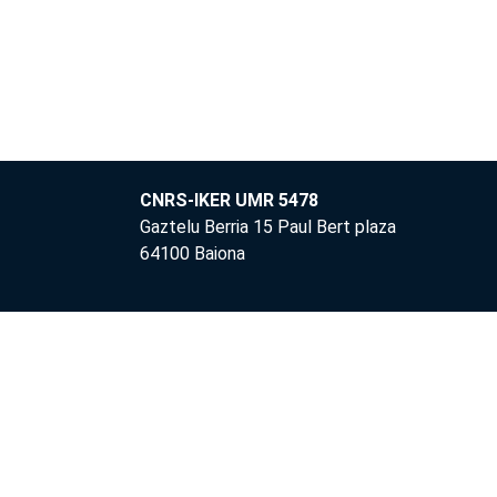
CNRS-IKER UMR 5478
Gaztelu Berria 15 Paul Bert plaza
64100 Baiona