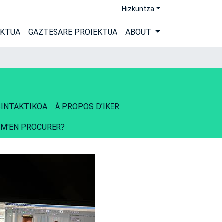
Hizkuntza
EKTUA
GAZTESARE PROIEKTUA
ABOUT
INTAKTIKOA
À PROPOS D’IKER
 M'EN PROCURER?