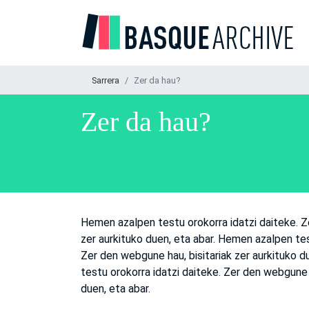
Sarrera
Zer da hau?
Zer da hau?
Hemen azalpen testu orokorra idatzi daiteke. Z
zer aurkituko duen, eta abar. Hemen azalpen tes
Zer den webgune hau, bisitariak zer aurkituko 
testu orokorra idatzi daiteke. Zer den webgune h
duen, eta abar.