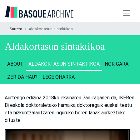
Sarrera
Aldakortasun sintaktikoa
Aldakortasun sintaktikoa
ABOUT
ALDAKORTASUN SINTAKTIKOA
NOR GARA
ZER DA HAU?
LEGE OHARRA
Aurtengo edizioa 2018ko ekainaren 7an iraganen da, IKERen.
Bi eskola doktoraletako hamaika doktoregaik euskal testu
eta hizkuntzalaritzaren inguruko beren lanak aurkeztuko
dituzte.