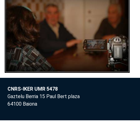
CNRS-IKER UMR 5478
Gaztelu Berria 15 Paul Bert plaza
64100 Baiona